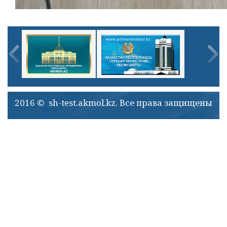
2016 © sh-test.akmol.kz. Все права защищены