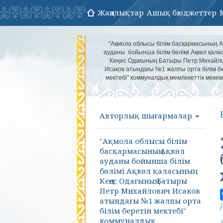
Жаңалықтар
Ашық бюджеттер
"Ақмола облысы білім басқармасының А
ауданы бойынша білім бөлімі Ақкөл қал
Кеңес Одағының Батыры Петр Михайл
Исаков атындағы №1 жалпы орта білім б
мектебі" коммуналдық мемлекеттік мекем
Авторлық шығармалар
"Ақмола облысы білім
басқармасының Ақкөл
ауданы бойынша білім
бөлімі Ақкөл қаласының
Кеңес Одағының Батыры
Петр Михайлович Исаков
атындағы №1 жалпы орта
білім беретін мектебі"
коммуналдық