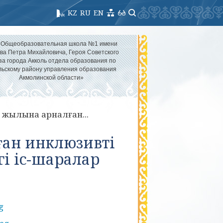
KZ
RU
EN
«Общеобразовательная школа №1 имени
ва Петра Михайловича, Героя Советского
а города Акколь отдела образования по
льскому району управления образования
Акмолинской области»
у жылына арналған...
ған инклюзивті
гі іс-шаралар
g