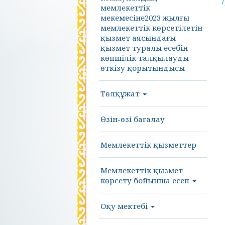
мемлекеттік
мекемесіне2023 жылғы
мемлекеттік көрсетілетін
қызмет аясындағы
қызмет туралы есебін
көпшілік талқылауды
өткізу қорытындысы
Төлқұжат
Өзін-өзі бағалау
Мемлекеттік қызметтер
Мемлекеттік қызмет
көрсету бойынша есеп
Оқу мектебі