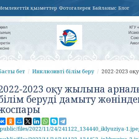
Мемлекеттік қызметтер
Фотогалерея
Байланыс
Блог
қкөл
КГУ 
асының
Исако
ович
Союз
еретін
Акко
есіне
Басты бет
Инклюзивті білім беру
2022-2023 оқ
2022-2023 оқу жылына арнал
білім беруді дамыту жөнінде
жоспары
/public/files/2022/11/24/241122_134440_iklyuziya-1.jpe