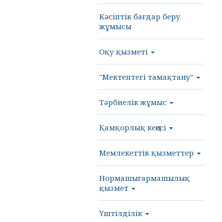
Кәсіптік бағдар беру
жұмысы
Оқу қызметі
"Мектептегі тамақтану"
Тәрбиелік жұмыс
Қамқорлық кеңесі
Мемлекеттік қызметтер
Нормашығармашылық
қызмет
Үштілділік