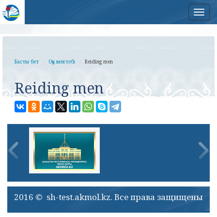
Нав
Басты бет
Оқу мектебі
Reiding men
Reiding men
2016 © sh-test.akmol.kz. Все права защищены