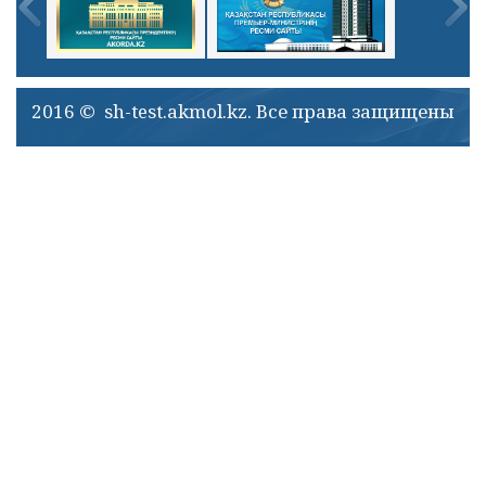
2016 © sh-test.akmol.kz. Все права защищены