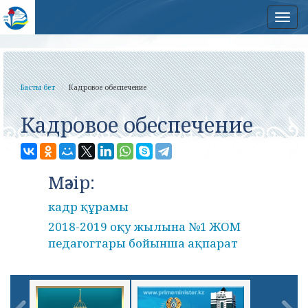
Нав
Басты бет
Кадровое обеспечение
Кадровое обеспечение
Мәзір:
кадр құрамы
2018-2019 оқу жылына №1 ЖОМ
педагогтары бойынша ақпарат