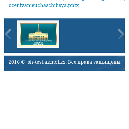
ocenivanieuchaschihsya.pptx
2016 © sh-test.akmol.kz. Все права защищены