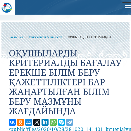
Н
Басты бет
Инклюзивті білім беру
ОҚУШЫЛАРДЫ КРИТЕРИАЛДЫ...
ОҚУШЫЛАРДЫ
КРИТЕРИАЛДЫ БАҒАЛАУ
ЕРЕКШЕ БІЛІМ БЕРУ
ҚАЖЕТТІЛІКТЕРІ БАР
ЖАҢАРТЫЛҒАН БІЛІМ
БЕРУ МАЗМҰНЫ
ЖАҒДАЙЫНДА
/public/files/2020/10/28/281020_141401_kriterialy