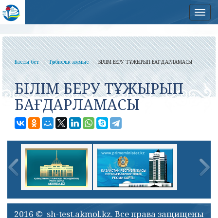
Нав
Басты бет
Тәрбиелік жұмыс
БІЛІМ БЕРУ ТҰЖЫРЫП БАҒДАРЛАМАСЫ
БІЛІМ БЕРУ ТҰЖЫРЫП
БАҒДАРЛАМАСЫ
2016 © sh-test.akmol.kz. Все права защищены