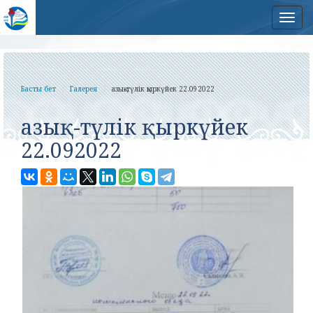
Нав
Басты бет
Галерея
азық-түлік қыркүйек 22.092022
азық-түлік қыркүйек
22.092022