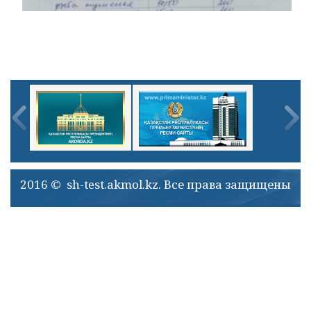
2016 © sh-test.akmol.kz. Все права защищены