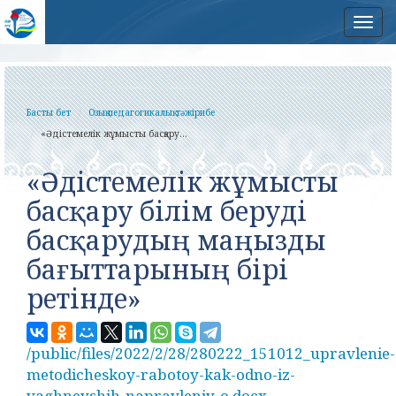
Нав
Басты бет
Озық педагогикалық тәжірибе
«Әдістемелік жұмысты басқару...
«Әдістемелік жұмысты
басқару білім беруді
басқарудың маңызды
бағыттарының бірі
ретінде»
/public/files/2022/2/28/280222_151012_upravlenie-
metodicheskoy-rabotoy-kak-odno-iz-
vaghneyshih-napravleniy-o.docx