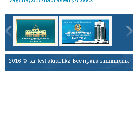
2016 © sh-test.akmol.kz. Все права защищены